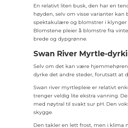
En relativt liten busk, den har en tend
høyden, selv om visse varianter kan b
spektakulære og blomstrer i klynger l
Blomstene pleier å blomstre fra vinte
brede og dypgrønne.
Swan River Myrtle-dyrk
Selv om det kan være hjemmehørende 
dyrke det andre steder, forutsatt at
Swan river myrtlepleie er relativt en
trenger veldig lite ekstra vanning. 
med nøytral til svakt sur pH. Den vokser
skygge.
Den takler en lett frost, men i klim