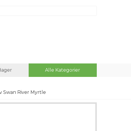
Hager
Alle Kategorier
av Swan River Myrtle