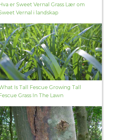
Hva er Sweet Vernal Grass Lær om
Sweet Vernal i landskap
What Is Tall Fescue Growing Tall
Fescue Grass In The Lawn