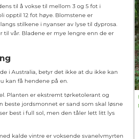
ens til å vokse til mellom 3 og 5 fot i
li opptil 12 fot høye. Blomstene er
angs stilkene i nyanser av lyse til dyprosa.
r til vår. Bladene er mye lengre enn de er
ing
i Australia, betyr det ikke at du ikke kan
 du kan få hendene på en.
kel. Planten er ekstremt tørketolerant og
Den beste jordsmonnet er sand som skal løsne
 best i full sol, men den tåler lett litt lys
a med kalde vintre er voksende svanelvmyrten