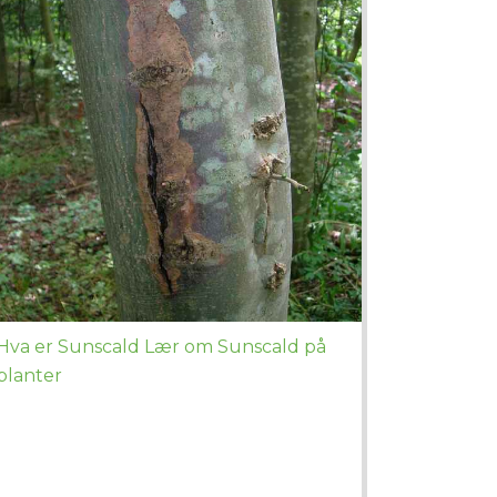
Hva er Sunscald Lær om Sunscald på
planter