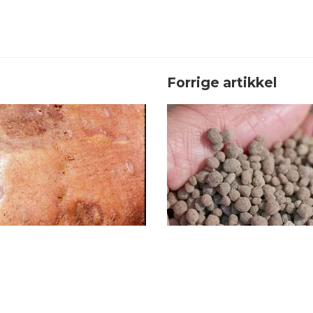
Forrige artikkel
ær om jordrot av
Hva er superfos