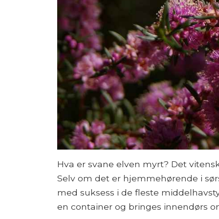
Hva er svane elven myrt? Det vitens
Selv om det er hjemmehørende i sørsp
med suksess i de fleste middelhavsty
en container og bringes innendørs o