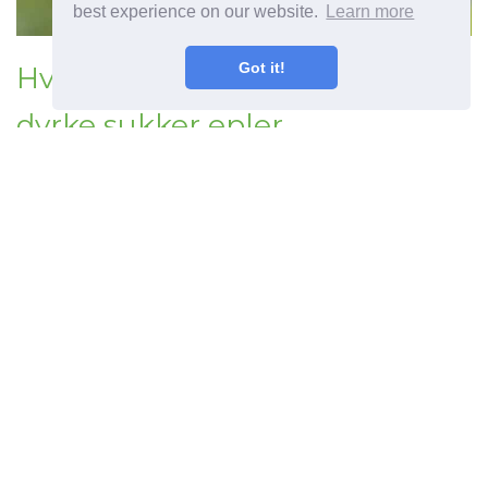
best experience on our website.
Learn more
Got it!
Hva er sukker eple frukt kan du
dyrke sukker epler
Forrige artikkel