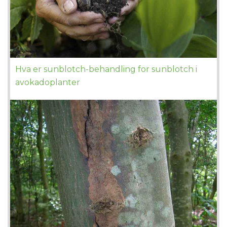
Hva er sunblotch-behandling for sunblotch i
avokadoplanter