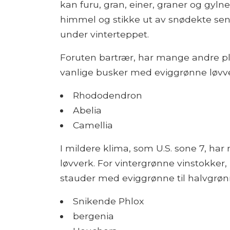
kan furu, gran, einer, graner og gyln
himmel og stikke ut av snødekte seng
under vinterteppet.
Foruten bartrær, har mange andre pl
vanlige busker med eviggrønne løvver
Rhododendron
Abelia
Camellia
I mildere klima, som U.S. sone 7, ha
løvverk. For vintergrønne vinstokker,
stauder med eviggrønne til halvgrønn
Snikende Phlox
bergenia