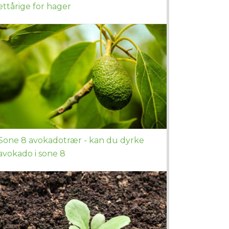
ettårige for hager
Sone 8 avokadotrær - kan du dyrke
avokado i sone 8