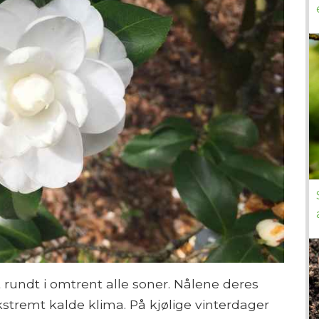
 rundt i omtrent alle soner. Nålene deres
kstremt kalde klima. På kjølige vinterdager