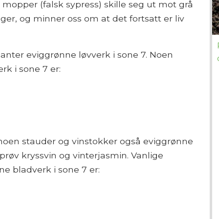
e mopper (falsk sypress) skille seg ut mot grå
er, og minner oss om at det fortsatt er liv
anter eviggrønne løvverk i sone 7. Noen
k i sone 7 er:
r noen stauder og vinstokker også eviggrønne
 prøv kryssvin og vinterjasmin. Vanlige
e bladverk i sone 7 er: