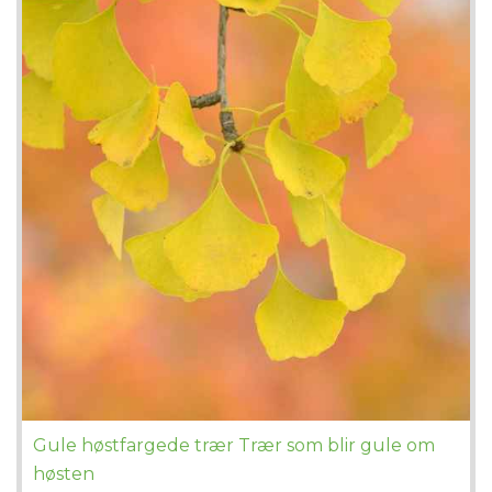
Gule høstfargede trær Trær som blir gule om
høsten