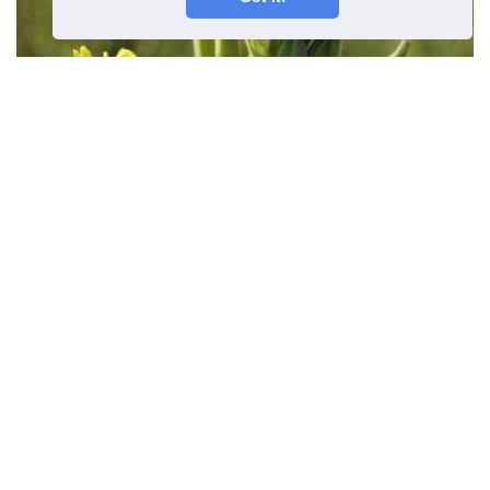
Gul kvelden Primrose Plant
Villblomst I Hagen
Forrige artikkel