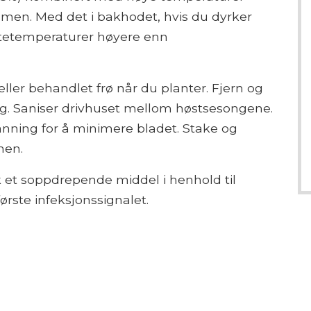
en. Med det i bakhodet, hvis du dyrker
attetemperaturer høyere enn
 eller behandlet frø når du planter. Fjern og
ing. Saniser drivhuset mellom høstsesongene.
anning for å minimere bladet. Stake og
nen.
et soppdrepende middel i henhold til
rste infeksjonssignalet.