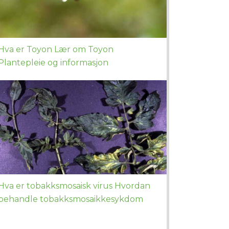
Hva er Toyon Lær om Toyon
Plantepleie og informasjon
Hva er tobakksmosaisk virus Hvordan
behandle tobakksmosaikkesykdom