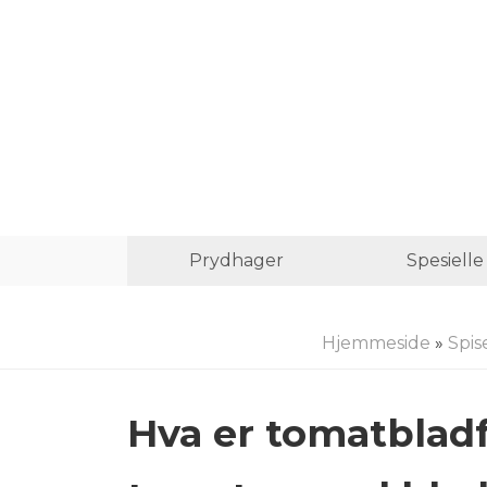
Prydhager
Spesiell
Hjemmeside
»
Spis
Hva er tomatblad