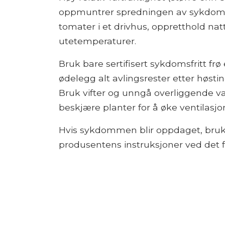
oppmuntrer spredningen av sykdomm
tomater i et drivhus, oppretthold n
utetemperaturer.
Bruk bare sertifisert sykdomsfritt frø
ødelegg alt avlingsrester etter høst
Bruk vifter og unngå overliggende v
beskjære planter for å øke ventilasjo
Hvis sykdommen blir oppdaget, bruk 
produsentens instruksjoner ved det fø