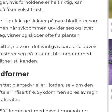
er, hvis forholdene er helt riktig, kan
å åker vokst frukt.
il gulaktige flekker på øvre bladflater som
mmen når sykdommen utvikler seg og løvet
eg, visner og slipper ofte fra planten.
mittet, selv om det vanligvis bare er bladvev
sterer seg på frukten, blir tomater med
åtne i stilkenden.
adformer
ttet plantedyr eller i jorden, selv om den
te er infisert frø. Sykdommen spres av regn
aktivitet.
nn 85%) kombinert med høye temperaturer