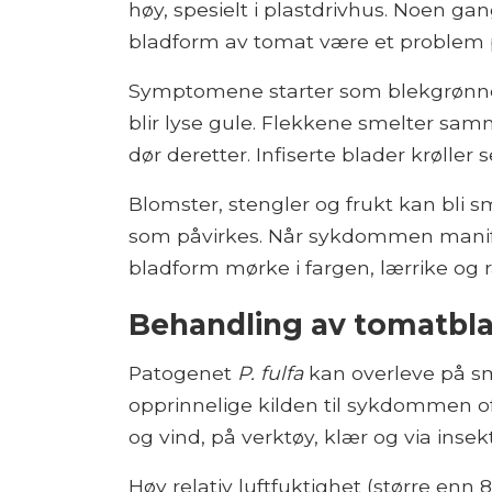
høy, spesielt i plastdrivhus. Noen gang
bladform av tomat være et problem p
Symptomene starter som blekgrønne t
blir lyse gule. Flekkene smelter sa
dør deretter. Infiserte blader krøller s
Blomster, stengler og frukt kan bli s
som påvirkes. Når sykdommen manife
bladform mørke i fargen, lærrike og r
Behandling av tomatbl
Patogenet
P. fulfa
kan overleve på smi
opprinnelige kilden til sykdommen of
og vind, på verktøy, klær og via insekt
Høy relativ luftfuktighet (større e