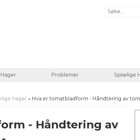
e Hager
Problemer
Spiselige 
elige hager
» Hva er tomatbladform - Håndtering av to
form - Håndtering av